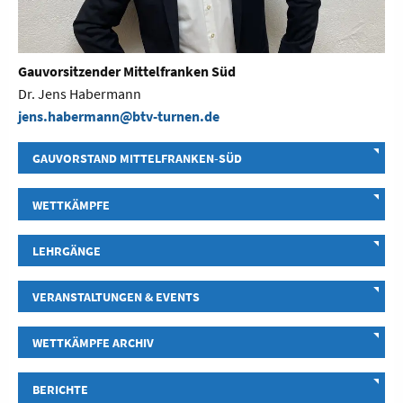
Gauvorsitzender Mittelfranken Süd
Dr. Jens Habermann
jens.habermann@btv-turnen.de
GAUVORSTAND MITTELFRANKEN-SÜD
WETTKÄMPFE
LEHRGÄNGE
VERANSTALTUNGEN & EVENTS
WETTKÄMPFE ARCHIV
BERICHTE