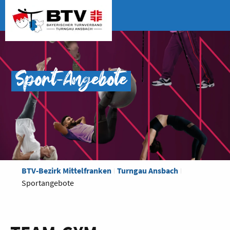
Sport-Angebote
BTV-Bezirk Mittelfranken
Turngau Ansbach
Sportangebote